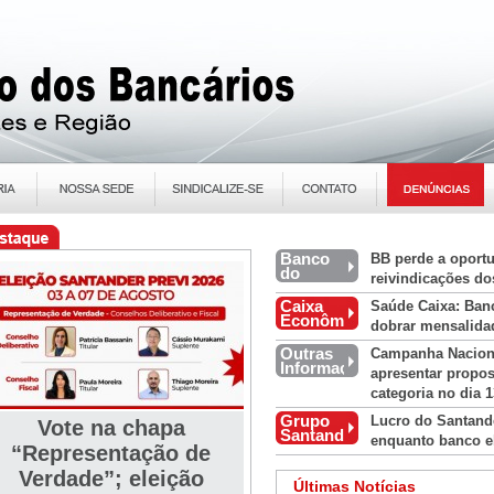
Banco
BB perde a oportu
do
reivindicações do
Brasil
Caixa
Saúde Caixa: Ban
Econômica
dobrar mensalida
Federal
Outras
Campanha Nacion
Informações
apresentar propos
categoria no dia 1
Grupo
Lucro do Santande
Vote na chapa
Santander
enquanto banco e
/ Real
“Representação de
Verdade”; eleição
Últimas Notícias