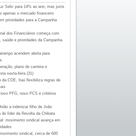
uz Selic para 14% ao ano, mas juros
o apenas o mercado financeiro
nem prioridades para a Campanha
onal dos Financiários começa com
ia, saúde e prioridades da Campanha
arampo acendem alerta para
a
ração, plano de carreira e
sta sexta-feira (31)
 da COE, Itaú flexibiliza regras de
ais
novo PFG, novo PCS e critérios
ião a indenizar filho de João
do líder da Revolta da Chibata
l: movimento sindical avança em
idades
ovimento sindical, cerca de 600