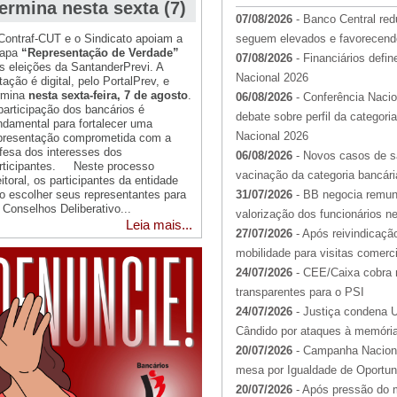
termina nesta sexta (7)
07/08/2026
-
Banco Central red
Contraf-CUT e o Sindicato apoiam a
seguem elevados e favorecend
hapa
“Representação de Verdade”
07/08/2026
-
Financiários defi
s eleições da SantanderPrevi. A
Nacional 2026
tação é digital, pelo PortalPrev, e
rmina
nesta sexta-feira, 7 de agosto
.
06/08/2026
-
Conferência Naci
participação dos bancários é
debate sobre perfil da categor
ndamental para fortalecer uma
Nacional 2026
presentação comprometida com a
fesa dos interesses dos
06/08/2026
-
Novos casos de s
rticipantes. Neste processo
vacinação da categoria bancári
eitoral, os participantes da entidade
ão escolher seus representantes para
31/07/2026
-
BB negocia remune
 Conselhos Deliberativo...
valorização dos funcionários ne
Leia mais...
27/07/2026
-
Após reivindicação
mobilidade para visitas comerci
24/07/2026
-
CEE/Caixa cobra 
transparentes para o PSI
24/07/2026
-
Justiça condena Un
Cândido por ataques à memória 
20/07/2026
-
Campanha Naciona
mesa por Igualdade de Oportun
20/07/2026
-
Após pressão do m