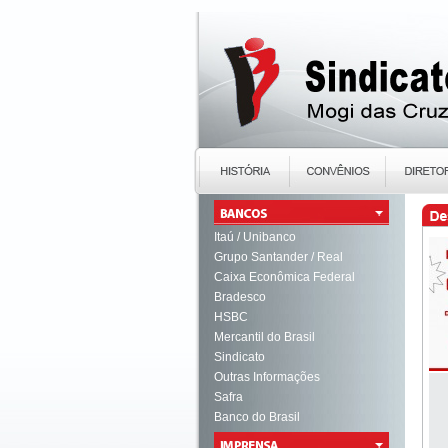
Itaú / Unibanco
Grupo Santander / Real
Caixa Econômica Federal
Bradesco
HSBC
Mercantil do Brasil
Sindicato
Outras Informações
Safra
Banco do Brasil