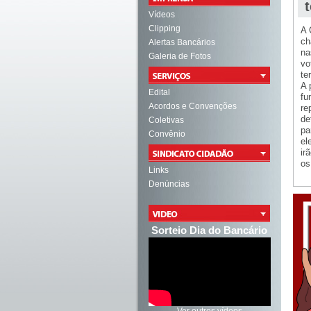
Vídeos
Clipping
A 
c
Alertas Bancários
na
Galeria de Fotos
vo
te
A 
Edital
fu
Acordos e Convenções
re
de
Coletivas
pa
Convênio
el
ir
os
Links
Denúncias
Sorteio Dia do Bancário